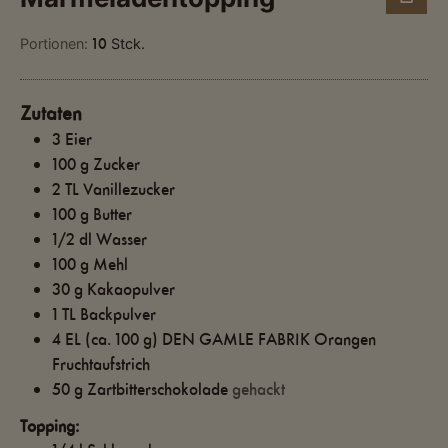
10
Portionen:
Stck.
Zutaten
3
Eier
100
g
Zucker
2
TL
Vanillezucker
100
g
Butter
1/2
dl
Wasser
100
g
Mehl
30
g
Kakaopulver
1
TL
Backpulver
4
EL
(ca. 100 g) DEN GAMLE FABRIK Orangen
Fruchtaufstrich
50
g
Zartbitterschokolade
gehackt
Topping: