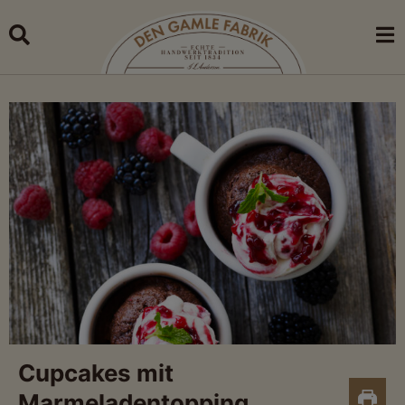
Skip
to
content
Cupcakes mit
Marmeladentopping