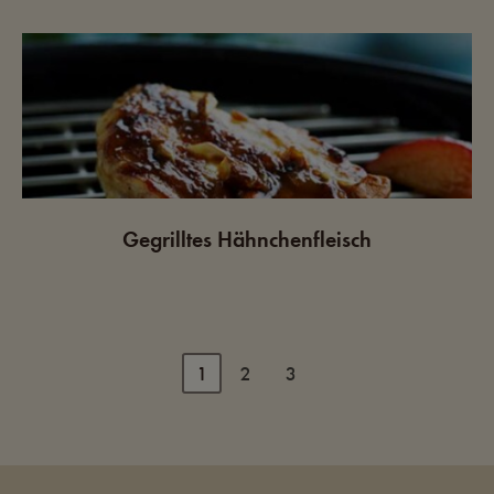
Gegrilltes Hähnchenfleisch
1
2
3