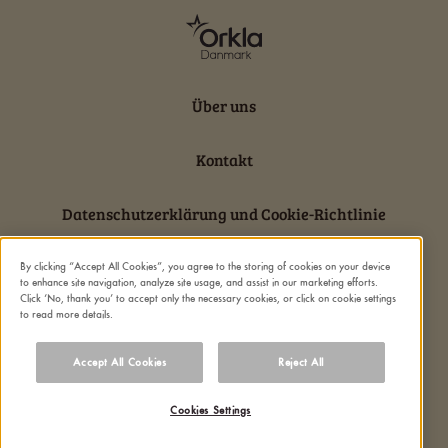
Über uns
Kontakt
Datenschutzerklärung und Cookie-Richtlinie
Rechtliche Hinweise
By clicking “Accept All Cookies”, you agree to the storing of cookies on your device
to enhance site navigation, analyze site usage, and assist in our marketing efforts.
Click ‘No, thank you’ to accept only the necessary cookies, or click on cookie settings
to read more details.
Über die Verwendung von Cookies und
personenbezogenen Daten
Accept All Cookies
Reject All
Cookies Settings